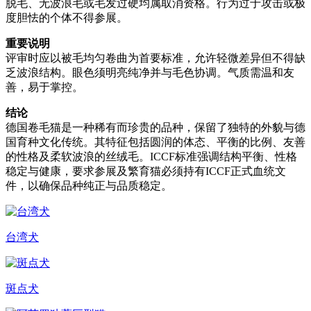
脱毛、无波浪毛或毛发过硬均属取消资格。行为过于攻击或极
度胆怯的个体不得参展。
重要说明
评审时应以被毛均匀卷曲为首要标准，允许轻微差异但不得缺
乏波浪结构。眼色须明亮纯净并与毛色协调。气质需温和友
善，易于掌控。
结论
德国卷毛猫是一种稀有而珍贵的品种，保留了独特的外貌与德
国育种文化传统。其特征包括圆润的体态、平衡的比例、友善
的性格及柔软波浪的丝绒毛。ICCF标准强调结构平衡、性格
稳定与健康，要求参展及繁育猫必须持有ICCF正式血统文
件，以确保品种纯正与品质稳定。
台湾犬
斑点犬