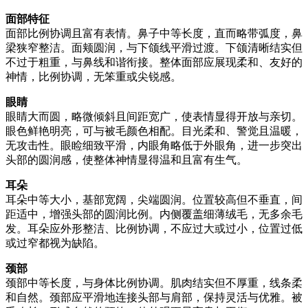
面部特征
面部比例协调且富有表情。鼻子中等长度，直而略带弧度，鼻
梁狭窄整洁。面颊圆润，与下颌线平滑过渡。下颌清晰结实但
不过于粗重，与鼻线和谐衔接。整体面部应展现柔和、友好的
神情，比例协调，无笨重或尖锐感。
眼睛
眼睛大而圆，略微倾斜且间距宽广，使表情显得开放与亲切。
眼色鲜艳明亮，可与被毛颜色相配。目光柔和、警觉且温暖，
无攻击性。眼睑细致平滑，内眼角略低于外眼角，进一步突出
头部的圆润感，使整体神情显得温和且富有生气。
耳朵
耳朵中等大小，基部宽阔，尖端圆润。位置较高但不垂直，间
距适中，增强头部的圆润比例。内侧覆盖细薄绒毛，无多余毛
发。耳朵应外形整洁、比例协调，不应过大或过小，位置过低
或过窄都视为缺陷。
颈部
颈部中等长度，与身体比例协调。肌肉结实但不厚重，线条柔
和自然。颈部应平滑地连接头部与肩部，保持灵活与优雅。被