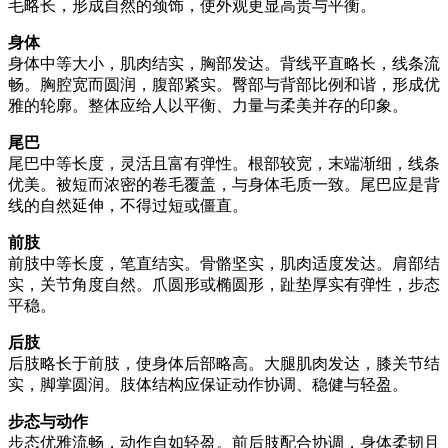
毛略长，形成自然的颈饰，使外观更显高贵与平衡。
身体
身体中等大小，肌肉结实，胸部发达。背线平直略长，线条流
畅。胸腔宽而圆润，腹部紧实。臀部与背部比例和谐，形成优
雅的轮廓。整体应给人以平衡、力量与柔美并存的印象。
尾巴
尾巴中等长度，灵活且富有弹性。根部较宽，末端渐细，线条
优美。被短而浓密的卷毛覆盖，与身体毛质一致。尾巴应是背
线的自然延伸，不得过短或僵直。
前肢
前肢中等长度，笔直结实。骨骼坚实，肌肉适度发达。肩部结
实，关节角度自然。爪圆形或椭圆形，趾垫厚实有弹性，步态
平稳。
后肢
后肢略长于前肢，使身体后部略高。大腿肌肉发达，膝关节结
实，脚掌圆润。肢体结构应保证动作协调、稳健与轻盈。
步态与动作
步态优雅流畅，动作自如轻盈。前后肢配合协调，身体柔韧且