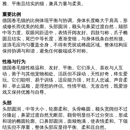
雅、平衡且结实的猫，兼具力量与柔美。
重要比例
德国卷毛猫的比例体现平衡与协调。身体长度略大于肩高，形
成修长而优美的轮廓。头部圆润，额头与鼻梁过渡自然，颏部
中等力度。双眼间距适中，表情开阔友好。四肢匀称，爪子椭
圆且结实，尾巴中等长度，逐渐变细，与身体线条自然衔接。
波浪毛应均匀覆盖全身，不得有秃斑或稀疏区域。整体结构应
保持协调与和谐，避免任何极端或不对称。
性格与行为
德国卷毛猫性格温和、友好、平衡。它们亲人、喜欢与人互
动，善于与其他宠物相处。活跃但不躁动，天性好奇，终生爱
玩。它们聪明、易于训练，适应能力强，对主人忠诚。声音柔
和，举止温顺，是理想的伴侣。性情平稳、无攻击性，既爱游
戏又保持优雅与自尊。
头部
头部圆润，中等大小，轮廓柔和。头骨略圆，额头宽阔但不过
分隆起，鼻梁过渡自然无断层。颧骨明显但不过分突出，形成
和谐的椭圆轮廓。口鼻部圆润，面颊饱满，使表情柔和。下颌
结实但不厚重，整体头部应显得平衡、柔和且自然。