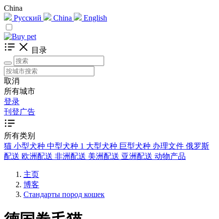
China
Русский
China
English
目录
取消
所有城市
登录
刊登广告
所有类别
猫
小型犬种
中型犬种
1
大型犬种
巨型犬种
办理文件
俄罗斯
配送
欧洲配送
非洲配送
美洲配送
亚洲配送
动物产品
主页
博客
Стандарты пород кошек