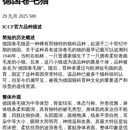
德国卷毛猫
29 九月 2025
580
ICCF官方品种描述
简短的历史概述
德国卷毛猫是一种稀有而独特的猫科品种，起源于二十世纪中
期的德国。关于这种具有波浪卷毛的猫的最早记载可以追溯到
1946年，当时在柏林，一只普通家猫生下了一只拥有柔软卷曲
毛发的小猫。后来，这只小猫成为该品种的奠基个体，品种被
命名为“德国卷毛猫”。随后，育种者通过与欧洲短毛猫的选
育，固定了这种基因突变特征。该品种已被多个猫科组织认
可，但至今仍属罕见，被视为德国猫科育种文化的重要遗产和
珍贵的遗传资源。
整体外观
德国卷毛猫为中等体型，骨架结实，体态匀称。外形优雅，身
体线条柔和圆润，具有独特的被毛类型。身体肌肉发达但不粗
重，四肢比例协调。头部圆润，面颊饱满，线条平滑自然，耳
朵中等大小，眼睛大而明亮，神情温和友善。其最大特征是短
而浓密、柔软丝滑的波浪卷毛，紧贴身体表面。整体印象是优