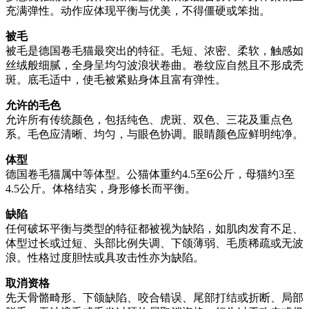
充满弹性。动作应体现平衡与优美，不得僵硬或笨拙。
被毛
被毛是德国卷毛猫最突出的特征。毛短、浓密、柔软，触感如
丝绒般细腻，全身呈均匀波浪状卷曲。卷纹应自然且不形成秃
斑。底毛适中，使毛被紧贴身体且富有弹性。
允许的毛色
允许所有传统颜色，包括纯色、虎斑、双色、三花及重点色
系。毛色应清晰、均匀，与眼色协调。眼睛颜色应鲜明纯净。
体型
德国卷毛猫属中等体型。公猫体重约4.5至6公斤，母猫约3至
4.5公斤。体格结实，身形修长而平衡。
缺陷
任何破坏平衡与类型的特征都被视为缺陷，如肌肉发育不足、
体型过长或过短、头部比例失调、下颌薄弱、毛质稀疏或无波
浪。性格过度胆怯或具攻击性亦为缺陷。
取消资格
先天骨骼畸形、下颌缺陷、咬合错误、尾部打结或折断、局部