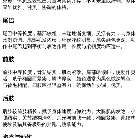
外形。体态应表现出力量与柔韧并存，不可笨重或纤弱。整体
应呈优雅、健美、协调的体格。
尾巴
尾巴中等长度，基部较粗，末端逐渐变细。灵活有力，与身体
比例协调。尾部毛发浓密，环形花纹明显，尾尖颜色更深。动
作中尾巴起到平衡与表达作用，长度与柔韧度均应适中。
前肢
前肢中等长度，骨架结实，肌肉紧致。肩部略倾斜，使动作灵
活。爪子椭圆而紧凑，脚垫厚实，颜色通常为黑色或深褐色，
与被毛相配。四肢应显轻盈有力，确保动作协调、优美。
后肢
后肢较前肢稍长，赋予身体速度与弹跳力。大腿肌肉发达，小
腿结实，关节结构清晰。爪形与前肢一致，椭圆紧凑。此结构
使埃及猫具备极强的奔跑与跳跃能力。
步态与动作