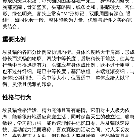
形成的斑点花纹，每只猫的图案都独一无二。身体略为修长，
胸部宽阔，骨架坚实。头部略圆，线条柔和，眼睛硕大、杏仁
形、绿色明亮。额头上常有“M”形标记，双眼周围有深色“眼
线”，如同化妆一般。整体印象为力量、优雅与野性之美的完
美结合。
重要比例
埃及猫的各部分比例应协调均衡。身体长度略大于肩高，形成
修长而流畅的轮廓。四肢中等长度，后肢稍长于前肢，使其在
行动中显得迅捷有力。头部应与身体成比例，既不过于粗重，
也不过分纤细。尾巴中等长度，基部较粗，末端逐渐变细，与
身体比例和谐。耳朵中等大小，位置适中。整体应给人以平
衡、灵活且优雅的印象。
性格与行为
埃及猫性格活泼、精力充沛且富有感情。它们对主人极为依
恋，能够很好地适应家庭生活，同时保留天生的独立性。聪慧
敏锐，学习能力强，能迅速理解并记忆口令。埃及猫以速度
快、运动能力强而著称，喜欢宽敞的活动空间。对人亲切友
好，喜欢与主人互动，但对陌生人略显谨慎。该品种兼具高