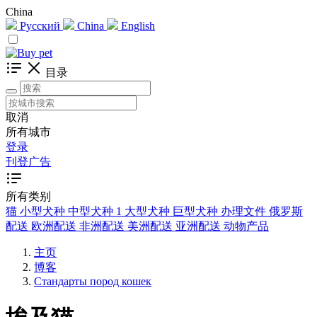
China
Русский
China
English
目录
取消
所有城市
登录
刊登广告
所有类别
猫
小型犬种
中型犬种
1
大型犬种
巨型犬种
办理文件
俄罗斯
配送
欧洲配送
非洲配送
美洲配送
亚洲配送
动物产品
主页
博客
Стандарты пород кошек