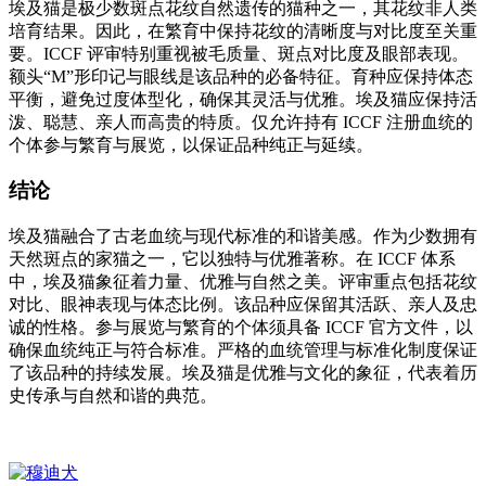
埃及猫是极少数斑点花纹自然遗传的猫种之一，其花纹非人类
培育结果。因此，在繁育中保持花纹的清晰度与对比度至关重
要。ICCF 评审特别重视被毛质量、斑点对比度及眼部表现。
额头“M”形印记与眼线是该品种的必备特征。育种应保持体态
平衡，避免过度体型化，确保其灵活与优雅。埃及猫应保持活
泼、聪慧、亲人而高贵的特质。仅允许持有 ICCF 注册血统的
个体参与繁育与展览，以保证品种纯正与延续。
结论
埃及猫融合了古老血统与现代标准的和谐美感。作为少数拥有
天然斑点的家猫之一，它以独特与优雅著称。在 ICCF 体系
中，埃及猫象征着力量、优雅与自然之美。评审重点包括花纹
对比、眼神表现与体态比例。该品种应保留其活跃、亲人及忠
诚的性格。参与展览与繁育的个体须具备 ICCF 官方文件，以
确保血统纯正与符合标准。严格的血统管理与标准化制度保证
了该品种的持续发展。埃及猫是优雅与文化的象征，代表着历
史传承与自然和谐的典范。