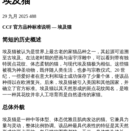
埃及猫
29 九月 2025
488
CCF 官方品种标准说明 — 埃及猫
简短的历史概述
埃及猫被认为是世界上最古老的家猫品种之一，其起源可追溯
至古埃及。在法老时期的壁画与庙宇浮雕中，可以看到带有独
特斑点花纹、体态柔韧的猫，与现代埃及猫极为相似。这些猫
被视为神圣动物，既伴随人类生活，也参与宗教仪式。20 世
纪，一些爱好者在意大利和瑞士成功保存了少量个体，使该品
种得以在欧洲复兴。后来，埃及猫被引入美国和其他国家，并
确立了官方标准。埃及猫以其天然形成的斑点花纹闻名，是唯
一一种其花纹并非人工培育而是自然遗传的家猫。
总体外貌
埃及猫是一种中等体型、体态优雅且肌肉发达的猫。它兼具力
量与灵动，整体比例协调。该品种最具代表性的特征是其天然