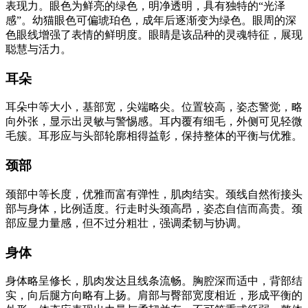
表现力。眼色为鲜亮的绿色，明净透明，具有独特的“光泽
感”。幼猫眼色可偏琥珀色，成年后逐渐变为绿色。眼周的深
色眼线增强了表情的鲜明度。眼睛是该品种的灵魂特征，展现
聪慧与活力。
耳朵
耳朵中等大小，基部宽，尖端略尖。位置较高，姿态警觉，略
向外张，显示出灵敏与警惕感。耳内覆有细毛，外侧可见轻微
毛簇。耳形应与头部轮廓相得益彰，保持整体的平衡与优雅。
颈部
颈部中等长度，优雅而富有弹性，肌肉结实。颈线自然衔接头
部与身体，比例适度。行走时头颈高昂，姿态自信而高贵。颈
部应显力量感，但不过分粗壮，强调柔韧与协调。
身体
身体略呈修长，肌肉发达且线条流畅。胸腔深而适中，背部结
实，向后腿方向略有上扬。肩部与臀部宽度相近，形成平衡的