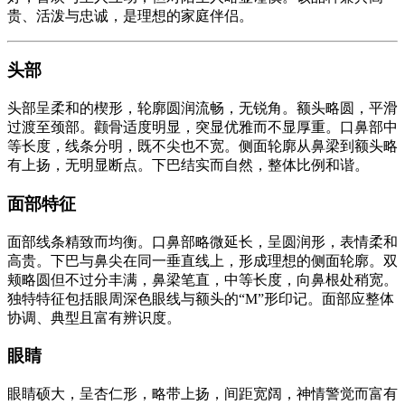
贵、活泼与忠诚，是理想的家庭伴侣。
头部
头部呈柔和的楔形，轮廓圆润流畅，无锐角。额头略圆，平滑
过渡至颈部。颧骨适度明显，突显优雅而不显厚重。口鼻部中
等长度，线条分明，既不尖也不宽。侧面轮廓从鼻梁到额头略
有上扬，无明显断点。下巴结实而自然，整体比例和谐。
面部特征
面部线条精致而均衡。口鼻部略微延长，呈圆润形，表情柔和
高贵。下巴与鼻尖在同一垂直线上，形成理想的侧面轮廓。双
颊略圆但不过分丰满，鼻梁笔直，中等长度，向鼻根处稍宽。
独特特征包括眼周深色眼线与额头的“M”形印记。面部应整体
协调、典型且富有辨识度。
眼睛
眼睛硕大，呈杏仁形，略带上扬，间距宽阔，神情警觉而富有