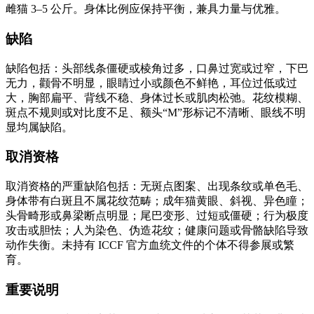
雌猫 3–5 公斤。身体比例应保持平衡，兼具力量与优雅。
缺陷
缺陷包括：头部线条僵硬或棱角过多，口鼻过宽或过窄，下巴
无力，颧骨不明显，眼睛过小或颜色不鲜艳，耳位过低或过
大，胸部扁平、背线不稳、身体过长或肌肉松弛。花纹模糊、
斑点不规则或对比度不足、额头“M”形标记不清晰、眼线不明
显均属缺陷。
取消资格
取消资格的严重缺陷包括：无斑点图案、出现条纹或单色毛、
身体带有白斑且不属花纹范畴；成年猫黄眼、斜视、异色瞳；
头骨畸形或鼻梁断点明显；尾巴变形、过短或僵硬；行为极度
攻击或胆怯；人为染色、伪造花纹；健康问题或骨骼缺陷导致
动作失衡。未持有 ICCF 官方血统文件的个体不得参展或繁
育。
重要说明